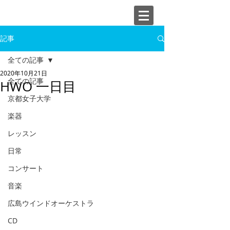
記事
全ての記事
2020年10月21日
全ての記事
HWO 一日目
京都女子大学
楽器
レッスン
日常
コンサート
音楽
広島ウインドオーケストラ
CD