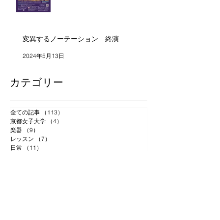
変異するノーテーション 終演
2024年5月13日
カテゴリー
全ての記事
（113）
113件の記事
京都女子大学
（4）
4件の記事
楽器
（9）
9件の記事
レッスン
（7）
7件の記事
日常
（11）
11件の記事
コンサート
（28）
28件の記事
音楽
（21）
21件の記事
広島ウインドオーケストラ
（9）
9件の記事
CD
（11）
11件の記事
ロゼッタ
（1）
1件の記事
アーカイブ