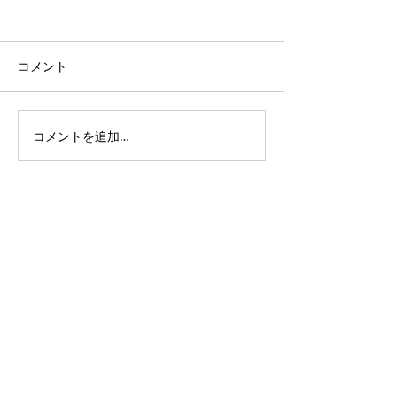
広島ウインドオ
ラ 第60回定期
コメント
10月7日は、広島
ーケストラ第60
でした こんなプ
やって作り上げる
コメントを追加…
ひろしまミュージックキ
とか色々不安やワ
ャラバン
キドキで胃が重く
リハーサル初日を
すが（いつものこ
を終えると少し見
たような気がして
っと安...