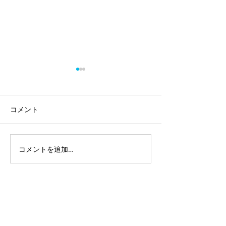
コメント
チェロ協奏曲２
コメントを追加…
Seagull Screaming Kiss
Her Kiss Her