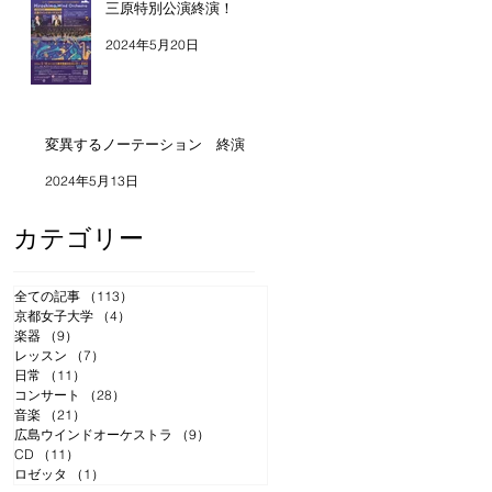
三原特別公演終演！
2024年5月20日
変異するノーテーション 終演
2024年5月13日
カテゴリー
全ての記事
（113）
113件の記事
京都女子大学
（4）
4件の記事
楽器
（9）
9件の記事
レッスン
（7）
7件の記事
日常
（11）
11件の記事
コンサート
（28）
28件の記事
音楽
（21）
21件の記事
広島ウインドオーケストラ
（9）
9件の記事
CD
（11）
11件の記事
ロゼッタ
（1）
1件の記事