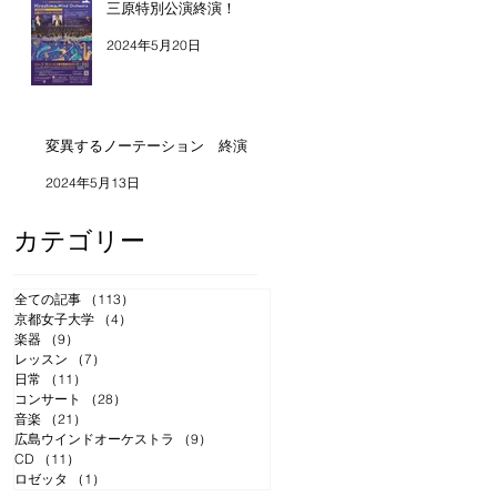
三原特別公演終演！
2024年5月20日
変異するノーテーション 終演
2024年5月13日
カテゴリー
全ての記事
（113）
113件の記事
京都女子大学
（4）
4件の記事
楽器
（9）
9件の記事
レッスン
（7）
7件の記事
日常
（11）
11件の記事
コンサート
（28）
28件の記事
音楽
（21）
21件の記事
広島ウインドオーケストラ
（9）
9件の記事
CD
（11）
11件の記事
ロゼッタ
（1）
1件の記事