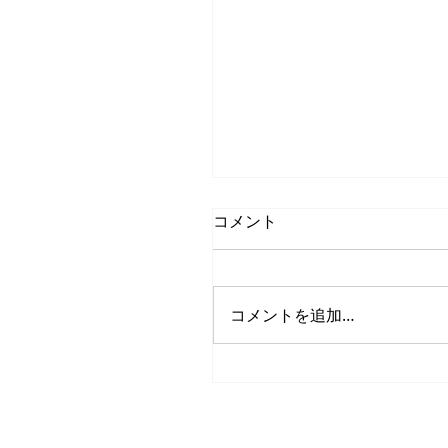
アンサンブルは楽しい
コメント
年末年始を過ぎたあたりから
り替えを迎えて、気付けばゴ
ン・ウィークが目の前に迫っ
コメントを追加…
る。ぼやっと過ごしていると
流れをあっという間に感じて
う。 ５月はロゼッタ公演『
ノーテーション（全作品世界
演）』と広島ウインドオーケ
公演『三原特別公演』に出...