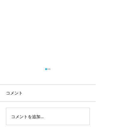
コメント
須山さんリサイ
コメントを追加…
ひろしまミュージックキ
ャラバン