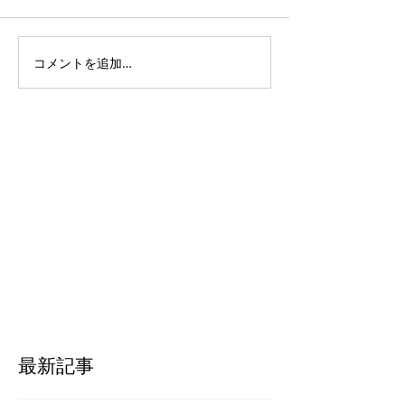
す。 九月！！！！ 久しぶり
の投稿です。 新型コロナウイ
ルス感染症により未曽有の影
コメントを追加…
新教育学科発足
響を受けている現在、 すこし
ウム
ずつコンサートなどのイベン
トも再開していますが、地域
差があるようにも感じま
す。...
最新記事